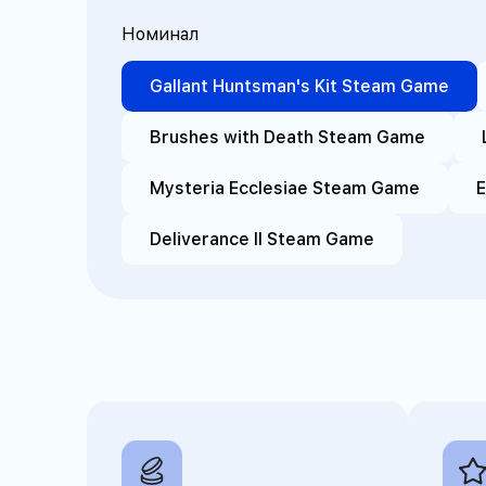
Номинал
РФ и СНГ
Любой
Gallant Huntsman's Kit Steam Game
Европа
США и Европа
Brushes with Death Steam Game
Латинская Америка
Mysteria Ecclesiae Steam Game
E
Deliverance II Steam Game