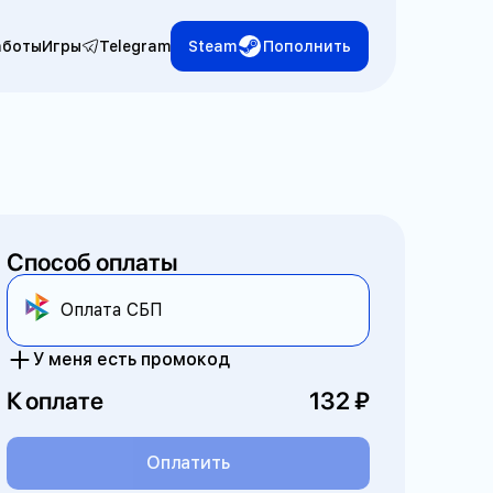
аботы
Игры
Telegram
Steam
Пополнить
Способ оплаты
Оплата СБП
У меня есть промокод
К оплате
132
Оплатить